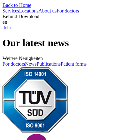
Back to Home
Services
Locations
About us
For doctors
Befund Download
en
de
hr
Our latest news
Weitere Neuigkeiten
For doctors
News
Publications
Patient forms