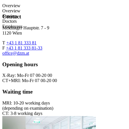
Overview
Overview
Services
Contact
Doctors
Employees
Meidlinger Hauptstr. 7 - 9
1120 Wien
T
+43 1 81 333 81
F
+43 1 81 333 81-33
office@dzm.at
Opening hours
X-Ray: Mo-Fr 07 00-20 00
CT+MRI: Mo-Fr 07 00-20 00
Waiting time
MRI: 10-20 working days
(depending on examination)
CT: 3-8 working days