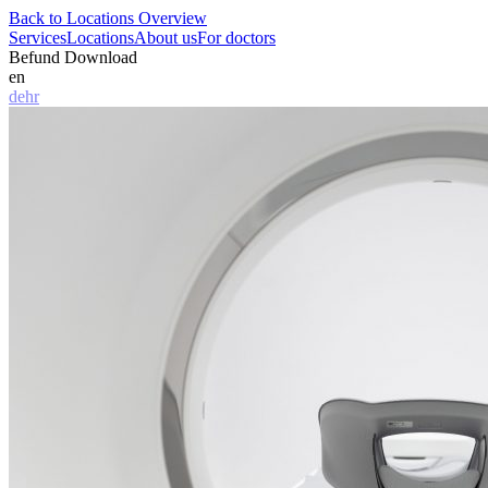
Back to Locations Overview
Services
Locations
About us
For doctors
Befund Download
en
de
hr