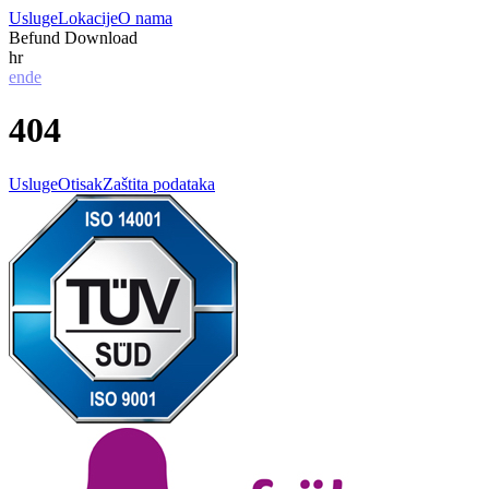
Usluge
Lokacije
O nama
Befund Download
hr
en
de
404
Usluge
Otisak
Zaštita podataka