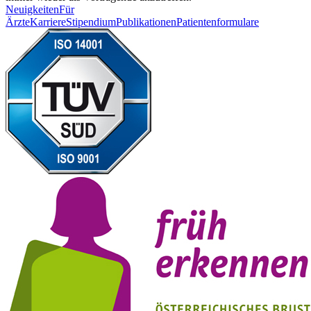
Neuigkeiten
Für
Ärzte
Karriere
Stipendium
Publikationen
Patientenformulare