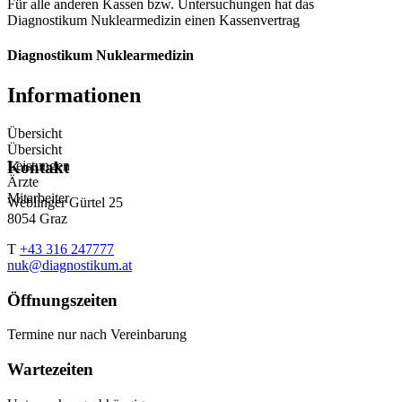
Für alle anderen Kassen bzw. Untersuchungen hat das
Diagnostikum Nuklearmedizin einen Kassenvertrag
Diagnostikum Nuklearmedizin
Informationen
Übersicht
Übersicht
Leistungen
Kontakt
Ärzte
Mitarbeiter
Weblinger Gürtel 25
8054 Graz
T
+43 316 247777
nuk@diagnostikum.at
Öffnungszeiten
Termine nur nach Vereinbarung
Wartezeiten