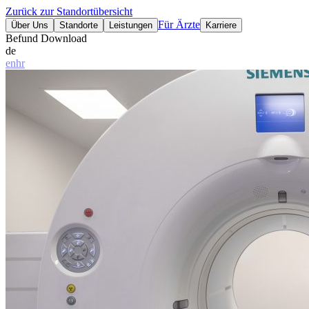
Zurück zur Standortübersicht
Für Ärzte
Über Uns
Standorte
Leistungen
Karriere
Befund Download
de
en
hr