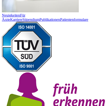
Neuigkeiten
Für
Ärzte
Karriere
Stipendium
Publikationen
Patientenformulare