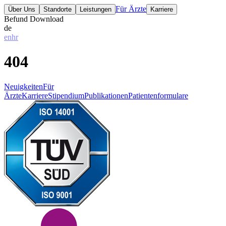
Für Ärzte
Über Uns
Standorte
Leistungen
Karriere
Befund Download
de
en
hr
404
Neuigkeiten
Für
Ärzte
Karriere
Stipendium
Publikationen
Patientenformulare